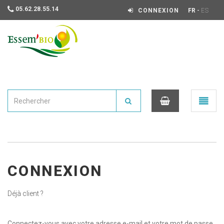
05.62.28.55.14
-
CONNEXION
FR
ES
Essembio
Ouvrir
le
menu
0
CONNEXION
Déjà client ?
Connectez-vous avec votre adresse e-mail et votre mot de passe