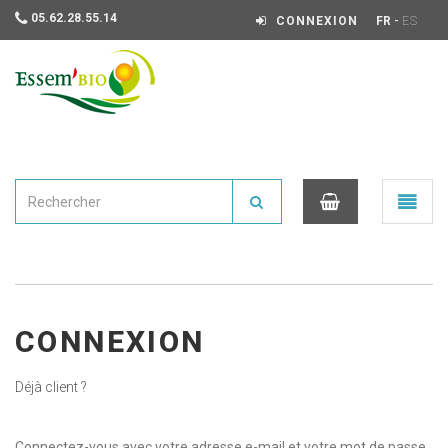
05.62.28.55.14
-
CONNEXION
FR
ES
Essembio
Ouvrir
le
menu
0
CONNEXION
Déjà client ?
Connectez-vous avec votre adresse e-mail et votre mot de passe