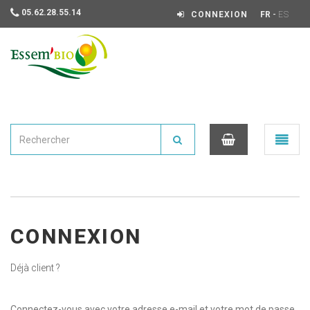
05.62.28.55.14
-
CONNEXION
FR
ES
Essembio
Ouvrir
le
menu
0
CONNEXION
Déjà client ?
Connectez-vous avec votre adresse e-mail et votre mot de passe