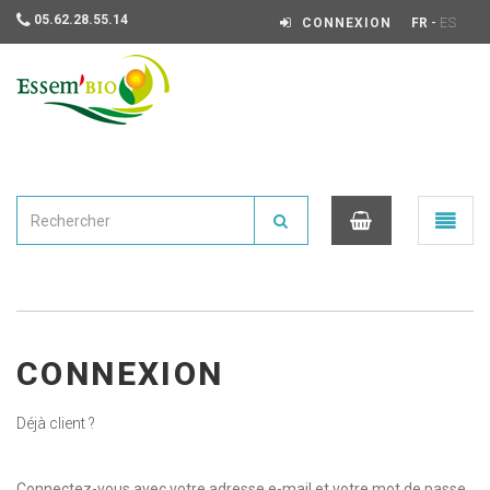
05.62.28.55.14
-
CONNEXION
FR
ES
Essembio
Ouvrir
le
menu
0
CONNEXION
Déjà client ?
Connectez-vous avec votre adresse e-mail et votre mot de passe