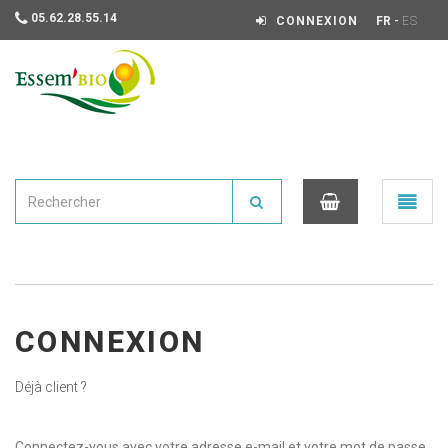
05.62.28.55.14
-
CONNEXION
FR
ES
Essembio
Ouvrir
le
menu
0
CONNEXION
Déjà client ?
Connectez-vous avec votre adresse e-mail et votre mot de passe