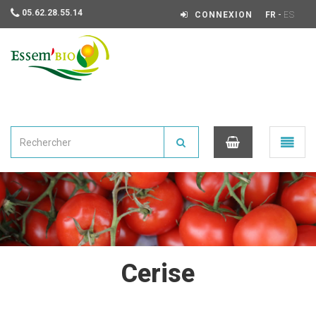
05.62.28.55.14
-
CONNEXION
FR
ES
Essembio
Ouvrir
le
menu
0
Cerise