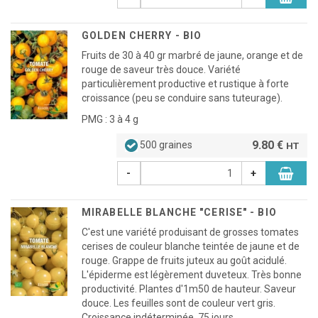
GOLDEN CHERRY - BIO
Fruits de 30 à 40 gr marbré de jaune, orange et de
rouge de saveur très douce. Variété
particulièrement productive et rustique à forte
croissance (peu se conduire sans tuteurage).
PMG : 3 à 4 g
9.80 €
500 graines
HT
-
+
MIRABELLE BLANCHE "CERISE" - BIO
C'est une variété produisant de grosses tomates
cerises de couleur blanche teintée de jaune et de
rouge. Grappe de fruits juteux au goût acidulé.
L'épiderme est légèrement duveteux. Très bonne
productivité. Plantes d'1m50 de hauteur. Saveur
douce. Les feuilles sont de couleur vert gris.
Croissance indéterminée. 75 jours.