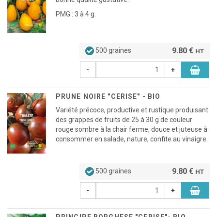
PMG : 3 à 4 g.
9.80 €
500 graines
HT
-
+
PRUNE NOIRE "CERISE" - BIO
Variété précoce, productive et rustique produisant
des grappes de fruits de 25 à 30 g de couleur
rouge sombre à la chair ferme, douce et juteuse à
consommer en salade, nature, confite au vinaigre.
9.80 €
500 graines
HT
-
+
PRINCIPE BORGHESE "CERISE"- BIO