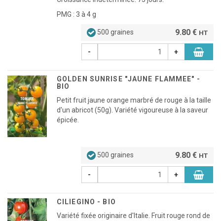
PMG : 3 à 4 g
9.80 €
500 graines
HT
-
+
GOLDEN SUNRISE "JAUNE FLAMMEE" -
BIO
Petit fruit jaune orange marbré de rouge à la taille
d'un abricot (50g). Variété vigoureuse à la saveur
épicée.
9.80 €
500 graines
HT
-
+
CILIEGINO - BIO
Variété fixée originaire d'Italie. Fruit rouge rond de