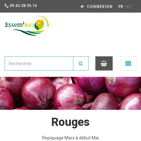
05.62.28.55.14
-
CONNEXION
FR
ES
Essembio
Ouvrir
le
menu
0
Rouges
Repiquage Mars à début Mai