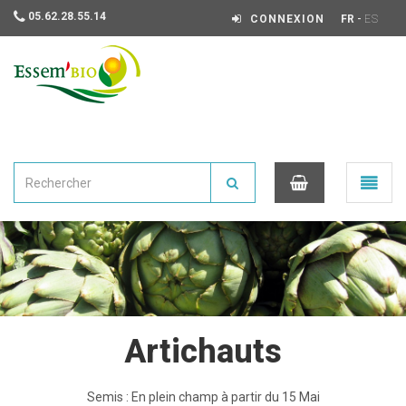
05.62.28.55.14
-
CONNEXION
FR
ES
Essembio
Ouvrir
le
menu
0
Artichauts
Semis : En plein champ à partir du 15 Mai