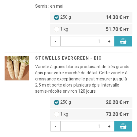
Semis : en mai
14.30 €
250 g
HT
51.70 €
1 kg
HT
-
+
STOWELLS EVERGREEN - BIO
Variété à grains blancs produisant de très grands
épis pour votre marché de détail. Cette variété à
croissance exceptionnelle peut mesurer jusqu'à
2.5 m et porte alors plusieurs épis. Intervalle
semis-récolte environ 120 jours.
20.20 €
250 g
HT
73.20 €
1 kg
HT
-
+