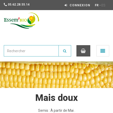
05.62.28.55.14
-
CONNEXION
FR
ES
Essembio
Ouvrir
le
menu
0
Mais doux
Semis : À partir de Mai .