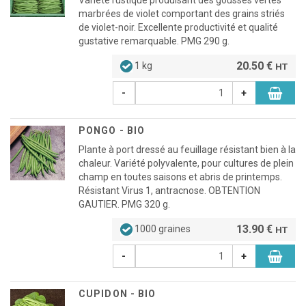
Variété rustique produisant des gousses vertes
marbrées de violet comportant des grains striés
de violet-noir. Excellente productivité et qualité
gustative remarquable. PMG 290 g.
20.50 €
1 kg
HT
-
+
PONGO - BIO
Plante à port dressé au feuillage résistant bien à la
chaleur. Variété polyvalente, pour cultures de plein
champ en toutes saisons et abris de printemps.
Résistant Virus 1, antracnose. OBTENTION
GAUTIER. PMG 320 g.
13.90 €
1000 graines
HT
-
+
CUPIDON - BIO