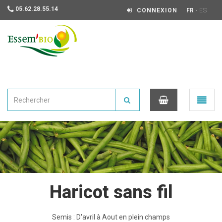
05.62.28.55.14
-
CONNEXION
FR
ES
Essembio
Ouvrir
le
menu
0
Haricot sans fil
Semis : D'avril à Aout en plein champs