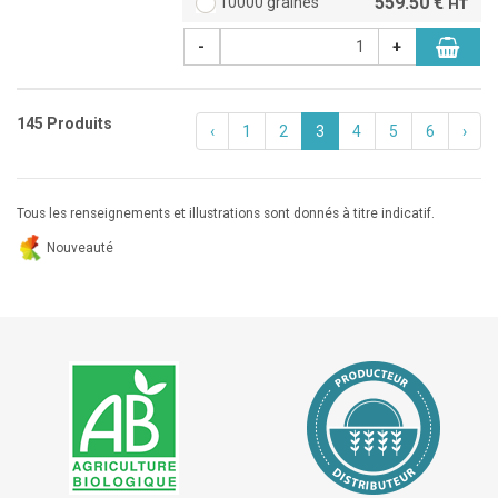
559.50 €
10000 graines
HT
-
+
145 Produits
‹
1
2
3
4
5
6
›
Tous les renseignements et illustrations sont donnés à titre indicatif.
Nouveauté