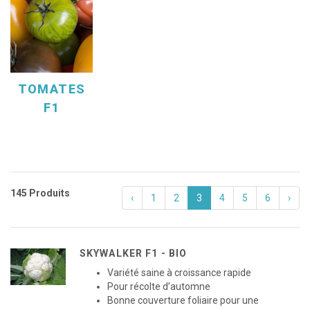
TOMATES
F1
145 Produits
‹
1
2
3
4
5
6
›
SKYWALKER F1 - BIO
Variété saine à croissance rapide
Pour récolte d’automne
Bonne couverture foliaire pour une