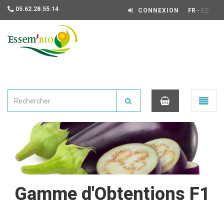
05.62.28.55.14
-
CONNEXION
FR
ES
Essembio
Ouvrir
le
menu
0
Gamme d'Obtentions F1