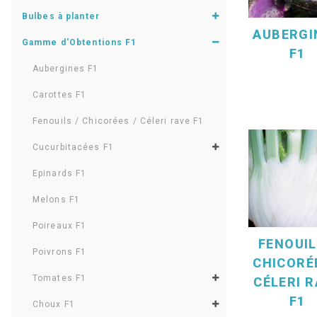
Bulbes à planter
AUBERGI
Gamme d'Obtentions F1
F1
Aubergines F1
Carottes F1
Fenouils / Chicorées / Céleri rave F1
Cucurbitacées F1
Epinards F1
Melons F1
Poireaux F1
FENOUIL
Poivrons F1
CHICORÉ
Tomates F1
CÉLERI 
F1
Choux F1