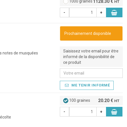
1128.30 €
1000 graines
HT
-
+
Prochainement disponible
Saisissez votre email pour être
des notes de musquées
informé de la disponibilité de
ce produit
ME TENIR INFORMÉ
20.20 €
100 graines
HT
-
+
récolte