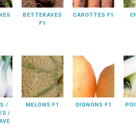
NES
BETTERAVES
CAROTTES F1
C
F1
S /
MELONS F1
OIGNONS F1
POI
ES /
RAVE