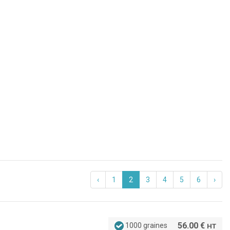
‹
1
2
3
4
5
6
›
56.00 €
1000 graines
HT