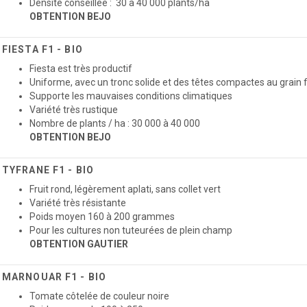
Densité conseillée : 30 à 40 000 plants/ha
OBTENTION BEJO
FIESTA F1 - BIO
Fiesta est très productif
Uniforme, avec un tronc solide et des têtes compactes au grain f
Supporte les mauvaises conditions climatiques
Variété très rustique
Nombre de plants / ha : 30 000 à 40 000
OBTENTION BEJO
TYFRANE F1 - BIO
Fruit rond, légèrement aplati, sans collet vert
Variété très résistante
Poids moyen 160 à 200 grammes
Pour les cultures non tuteurées de plein champ
OBTENTION GAUTIER
MARNOUAR F1 - BIO
Tomate côtelée de couleur noire