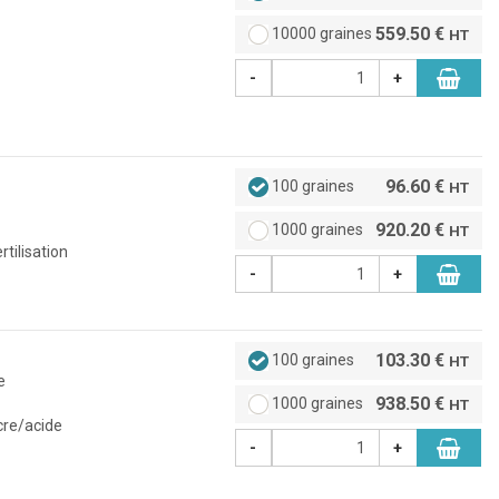
559.50 €
10000 graines
HT
-
+
96.60 €
100 graines
HT
920.20 €
1000 graines
HT
tilisation
-
+
103.30 €
100 graines
HT
e
938.50 €
1000 graines
HT
ucre/acide
-
+