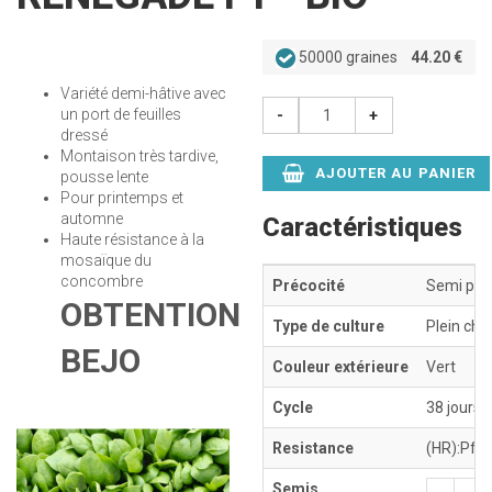
50000 graines
44.20 €
Variété demi-hâtive avec
un port de feuilles
-
+
dressé
Montaison très tardive,
AJOUTER AU PANIER
pousse lente
Pour printemps et
automne
Caractéristiques
Haute résistance à la
mosaïque du
concombre
Précocité
Semi pré
OBTENTION
Type de culture
Plein cha
BEJO
Couleur extérieure
Vert
Cycle
38 jours 
Resistance
(HR):Pfs:
Semis