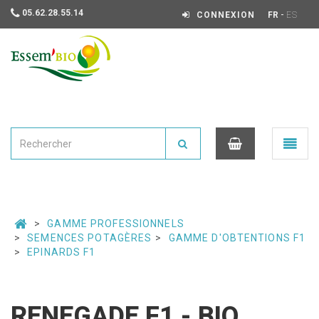
05.62.28.55.14
-
CONNEXION
FR
ES
Essembio
Ouvrir
le
menu
0
GAMME PROFESSIONNELS
SEMENCES POTAGÈRES
GAMME D'OBTENTIONS F1
EPINARDS F1
RENEGADE F1 - BIO