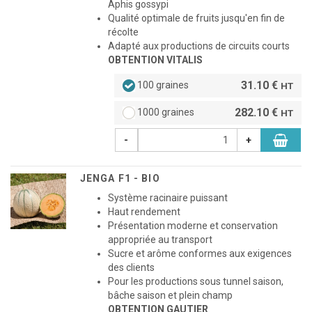
Aphis gossypi
Qualité optimale de fruits jusqu'en fin de
récolte
Adapté aux productions de circuits courts
OBTENTION VITALIS
31.10 €
100 graines
HT
282.10 €
1000 graines
HT
-
+
JENGA F1 - BIO
Système racinaire puissant
Haut rendement
Présentation moderne et conservation
appropriée au transport
Sucre et arôme conformes aux exigences
des clients
Pour les productions sous tunnel saison,
bâche saison et plein champ
OBTENTION GAUTIER