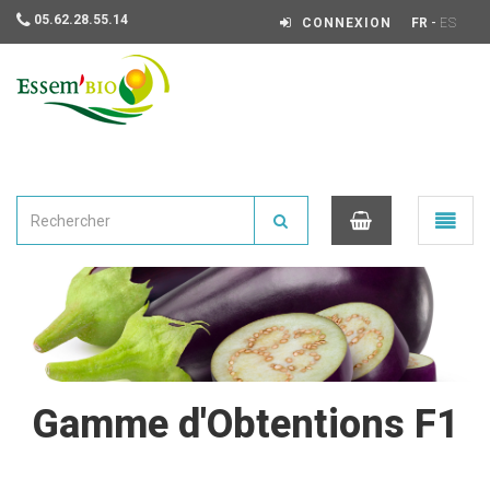
05.62.28.55.14
-
CONNEXION
FR
ES
Essembio
Ouvrir
le
menu
0
Gamme d'Obtentions F1