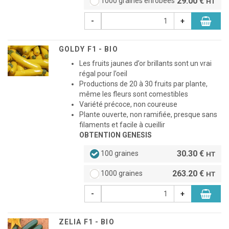
29.00 €
1000 graines enrobées
HT
-
+
GOLDY F1 - BIO
Les fruits jaunes d’or brillants sont un vrai
régal pour l’oeil
Productions de 20 à 30 fruits par plante,
même les fleurs sont comestibles
Variété précoce, non coureuse
Plante ouverte, non ramifiée, presque sans
filaments et facile à cueillir
OBTENTION GENESIS
30.30 €
100 graines
HT
263.20 €
1000 graines
HT
-
+
ZELIA F1 - BIO