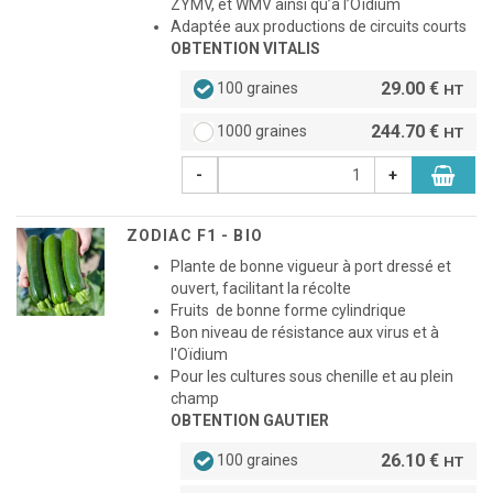
ZYMV, et WMV ainsi qu’à l’Oïdium
Adaptée aux productions de circuits courts
OBTENTION VITALIS
29.00 €
100 graines
HT
244.70 €
1000 graines
HT
-
+
ZODIAC F1 - BIO
Plante de bonne vigueur à port dressé et
ouvert, facilitant la récolte
Fruits de bonne forme cylindrique
Bon niveau de résistance aux virus et à
l'Oïdium
Pour les cultures sous chenille et au plein
champ
OBTENTION GAUTIER
26.10 €
100 graines
HT