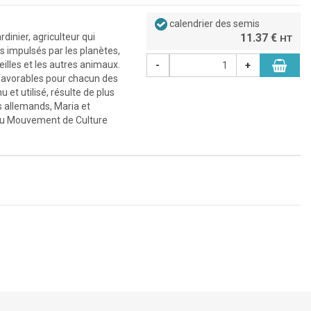
calendrier des semis
rdinier, agriculteur qui
11.37 €
HT
s impulsés par les planètes,
abeilles et les autres animaux.
-
+
s favorables pour chacun des
 et utilisé, résulte de plus
 allemands, Maria et
s du Mouvement de Culture