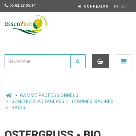
05.62.28.55.14
-
CONNEXION
FR
ES
Essembio
Ouvrir
le
menu
0
GAMME PROFESSIONNELS
SEMENCES POTAGÈRES
LÉGUMES RACINES
RADIS
OSTERGRUSS - BIO