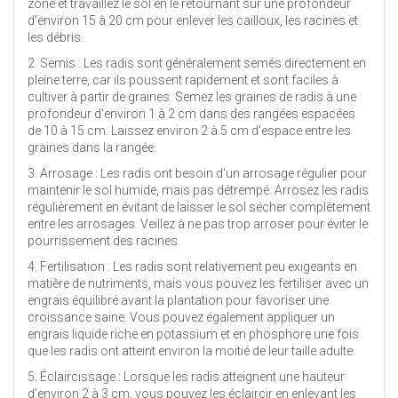
zone et travaillez le sol en le retournant sur une profondeur
d'environ 15 à 20 cm pour enlever les cailloux, les racines et
les débris.
2. Semis : Les radis sont généralement semés directement en
pleine terre, car ils poussent rapidement et sont faciles à
cultiver à partir de graines. Semez les graines de radis à une
profondeur d'environ 1 à 2 cm dans des rangées espacées
de 10 à 15 cm. Laissez environ 2 à 5 cm d'espace entre les
graines dans la rangée.
3. Arrosage : Les radis ont besoin d'un arrosage régulier pour
maintenir le sol humide, mais pas détrempé. Arrosez les radis
régulièrement en évitant de laisser le sol sécher complètement
entre les arrosages. Veillez à ne pas trop arroser pour éviter le
pourrissement des racines.
4. Fertilisation : Les radis sont relativement peu exigeants en
matière de nutriments, mais vous pouvez les fertiliser avec un
engrais équilibré avant la plantation pour favoriser une
croissance saine. Vous pouvez également appliquer un
engrais liquide riche en potassium et en phosphore une fois
que les radis ont atteint environ la moitié de leur taille adulte.
5. Éclaircissage : Lorsque les radis atteignent une hauteur
d'environ 2 à 3 cm, vous pouvez les éclaircir en enlevant les