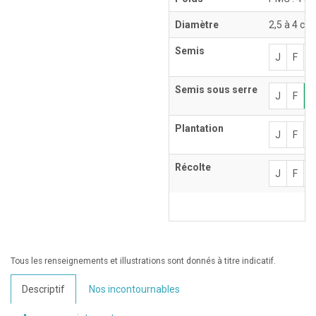
Diamètre
2,5 à 4 cm
Semis
J
F
Semis sous serre
J
F
Plantation
J
F
Récolte
J
F
Tous les renseignements et illustrations sont donnés à titre indicatif.
Descriptif
Nos incontournables