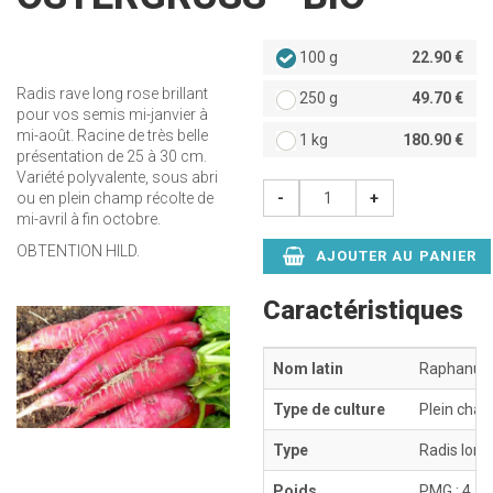
100 g
22.90 €
Radis rave long rose brillant
250 g
49.70 €
pour vos semis mi-janvier à
mi-août. Racine de très belle
1 kg
180.90 €
présentation de 25 à 30 cm.
Variété polyvalente, sous abri
-
+
ou en plein champ récolte de
mi-avril à fin octobre.
OBTENTION HILD.
AJOUTER AU PANIER
Caractéristiques
Nom latin
Raphanus 
Type de culture
Plein cham
Type
Radis long 
Poids
PMG : 4 à 