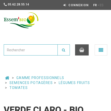
05.62.28.55.14
-
CONNEXION
FR
ES
Essembio
Ouvrir
le
menu
0
GAMME PROFESSIONNELS
SEMENCES POTAGÈRES
LÉGUMES FRUITS
TOMATES
VERDE CLARO - BIO