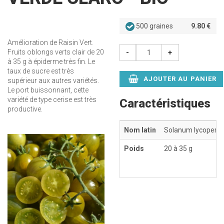
500 graines
9.80 €
Amélioration de Raisin Vert.
Fruits oblongs verts clair de 20
-
+
à 35 g à épiderme très fin. Le
taux de sucre est très
AJOUTER AU PANIER
supérieur aux autres variétés.
Le port buissonnant, cette
variété de type cerise est très
Caractéristiques
productive.
Nom latin
Solanum lycopersi
Poids
20 à 35 g