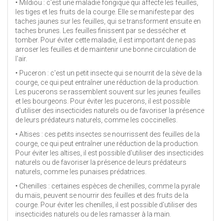
• Mildiou : c'est une maladie fongique qui affecte les feuilles,
les tiges et les fruits de la courge. Elle se manifeste par des
taches jaunes sur les feuilles, qui se transforment ensuite en
taches brunes. Les feuilles finissent par se dessécher et
tomber. Pour éviter cette maladie, il est important de ne pas
arroser les feuilles et de maintenir une bonne circulation de
l'air.
• Puceron : c'est un petit insecte qui se nourrit de la sève de la
courge, ce qui peut entraîner une réduction de la production.
Les pucerons se rassemblent souvent sur les jeunes feuilles
et les bourgeons. Pour éviter les pucerons, il est possible
d'utiliser des insecticides naturels ou de favoriser la présence
de leurs prédateurs naturels, comme les coccinelles.
• Altises : ces petits insectes se nourrissent des feuilles de la
courge, ce qui peut entraîner une réduction de la production.
Pour éviter les altises, il est possible d'utiliser des insecticides
naturels ou de favoriser la présence de leurs prédateurs
naturels, comme les punaises prédatrices.
• Chenilles : certaines espèces de chenilles, comme la pyrale
du maïs, peuvent se nourrir des feuilles et des fruits de la
courge. Pour éviter les chenilles, il est possible d'utiliser des
insecticides naturels ou de les ramasser à la main.