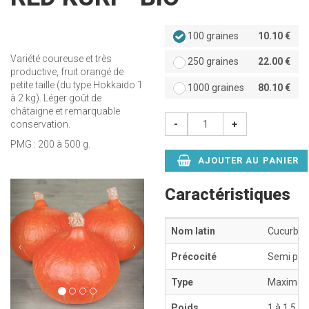
100 graines
10.10 €
Variété coureuse et très
250 graines
22.00 €
productive, fruit orangé de
petite taille (du type Hokkaido 1
1000 graines
80.10 €
à 2 kg). Léger goût de
châtaigne et remarquable
-
+
conservation.
PMG : 200 à 500 g.
AJOUTER AU PANIER
Précédent
Suivant
Caractéristiques
Nom latin
Cucurbit
Précocité
Semi pré
Type
Maxima
Poids
1 à 1,5 kg