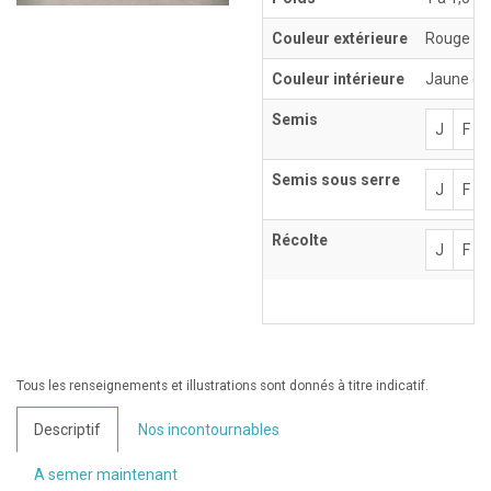
Couleur extérieure
Rouge vif
Couleur intérieure
Jaune c
Semis
J
F
Semis sous serre
J
F
Récolte
J
F
Tous les renseignements et illustrations sont donnés à titre indicatif.
Descriptif
Nos incontournables
A semer maintenant