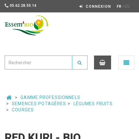
05.62.28.55.14
-
CONNEXION
FR
ES
Essembio
Ouvrir
le
menu
0
GAMME PROFESSIONNELS
SEMENCES POTAGÈRES
LÉGUMES FRUITS
COURGES
RED KURI - BIO