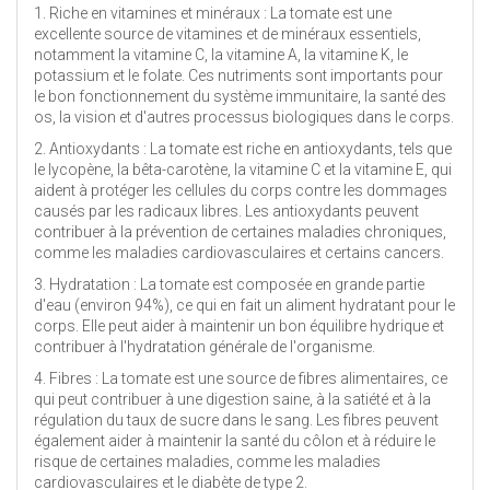
1. Riche en vitamines et minéraux : La tomate est une
excellente source de vitamines et de minéraux essentiels,
notamment la vitamine C, la vitamine A, la vitamine K, le
potassium et le folate. Ces nutriments sont importants pour
le bon fonctionnement du système immunitaire, la santé des
os, la vision et d'autres processus biologiques dans le corps.
2. Antioxydants : La tomate est riche en antioxydants, tels que
le lycopène, la bêta-carotène, la vitamine C et la vitamine E, qui
aident à protéger les cellules du corps contre les dommages
causés par les radicaux libres. Les antioxydants peuvent
contribuer à la prévention de certaines maladies chroniques,
comme les maladies cardiovasculaires et certains cancers.
3. Hydratation : La tomate est composée en grande partie
d'eau (environ 94%), ce qui en fait un aliment hydratant pour le
corps. Elle peut aider à maintenir un bon équilibre hydrique et
contribuer à l'hydratation générale de l'organisme.
4. Fibres : La tomate est une source de fibres alimentaires, ce
qui peut contribuer à une digestion saine, à la satiété et à la
régulation du taux de sucre dans le sang. Les fibres peuvent
également aider à maintenir la santé du côlon et à réduire le
risque de certaines maladies, comme les maladies
cardiovasculaires et le diabète de type 2.