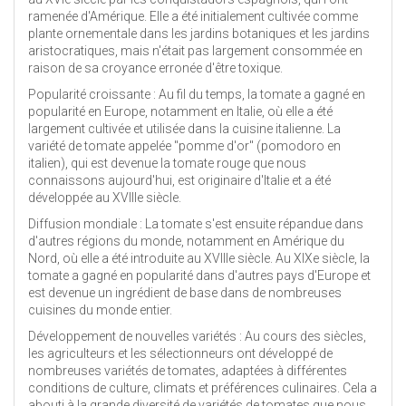
ramenée d'Amérique. Elle a été initialement cultivée comme
plante ornementale dans les jardins botaniques et les jardins
aristocratiques, mais n'était pas largement consommée en
raison de sa croyance erronée d'être toxique.
Popularité croissante : Au fil du temps, la tomate a gagné en
popularité en Europe, notamment en Italie, où elle a été
largement cultivée et utilisée dans la cuisine italienne. La
variété de tomate appelée "pomme d'or" (pomodoro en
italien), qui est devenue la tomate rouge que nous
connaissons aujourd'hui, est originaire d'Italie et a été
développée au XVIIIe siècle.
Diffusion mondiale : La tomate s'est ensuite répandue dans
d'autres régions du monde, notamment en Amérique du
Nord, où elle a été introduite au XVIIIe siècle. Au XIXe siècle, la
tomate a gagné en popularité dans d'autres pays d'Europe et
est devenue un ingrédient de base dans de nombreuses
cuisines du monde entier.
Développement de nouvelles variétés : Au cours des siècles,
les agriculteurs et les sélectionneurs ont développé de
nombreuses variétés de tomates, adaptées à différentes
conditions de culture, climats et préférences culinaires. Cela a
abouti à la grande diversité de variétés de tomates que nous