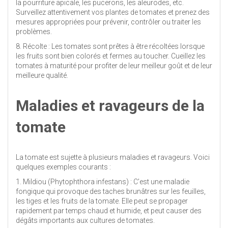
la pourriture apicale, les pucerons, les aleurodes, etc.
Surveillez attentivement vos plantes de tomates et prenez des
mesures appropriées pour prévenir, contrôler ou traiter les
problèmes.
8. Récolte : Les tomates sont prêtes à être récoltées lorsque
les fruits sont bien colorés et fermes au toucher. Cueillez les
tomates à maturité pour profiter de leur meilleur goût et de leur
meilleure qualité.
Maladies et ravageurs de la
tomate
La tomate est sujette à plusieurs maladies et ravageurs. Voici
quelques exemples courants :
1. Mildiou (Phytophthora infestans) : C'est une maladie
fongique qui provoque des taches brunâtres sur les feuilles,
les tiges et les fruits de la tomate. Elle peut se propager
rapidement par temps chaud et humide, et peut causer des
dégâts importants aux cultures de tomates.