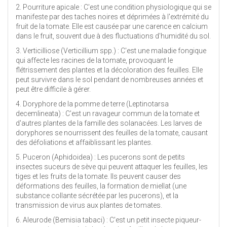
2. Pourriture apicale : C'est une condition physiologique qui se
manifeste par des taches noires et déprimées à l'extrémité du
fruit de la tomate. Elle est causée par une carence en calcium
dans le fruit, souvent due à des fluctuations d'humidité du sol.
3. Verticilliose (Verticillium spp.) : C'est une maladie fongique
qui affecte les racines de la tomate, provoquant le
flétrissement des plantes et la décoloration des feuilles. Elle
peut survivre dans le sol pendant de nombreuses années et
peut être difficile à gérer.
4. Doryphore de la pomme de terre (Leptinotarsa
decemlineata) : C'est un ravageur commun de la tomate et
d'autres plantes de la famille des solanacées. Les larves de
doryphores se nourrissent des feuilles de la tomate, causant
des défoliations et affaiblissant les plantes.
5. Puceron (Aphidoidea) : Les pucerons sont de petits
insectes suceurs de sève qui peuvent attaquer les feuilles, les
tiges et les fruits de la tomate. Ils peuvent causer des
déformations des feuilles, la formation de miellat (une
substance collante sécrétée par les pucerons), et la
transmission de virus aux plantes de tomates.
6. Aleurode (Bemisia tabaci) : C'est un petit insecte piqueur-