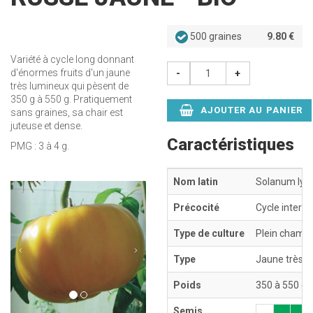
500 graines
9.80 €
Variété à cycle long donnant
d'énormes fruits d'un jaune
-
+
très lumineux qui pèsent de
350 g à 550 g. Pratiquement
AJOUTER AU PANIER
sans graines, sa chair est
juteuse et dense.
Caractéristiques
PMG : 3 à 4 g.
Nom latin
Solanum lyco
Précédent
Suivant
Précocité
Cycle interm
Type de culture
Plein champ 
Type
Jaune très l
Poids
350 à 550 g
Semis