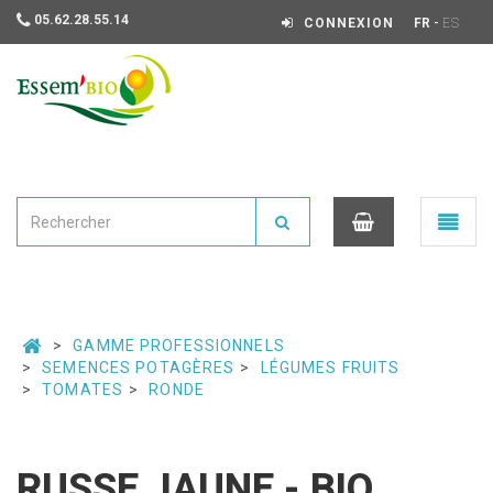
05.62.28.55.14
-
CONNEXION
FR
ES
Essembio
Ouvrir
le
menu
0
GAMME PROFESSIONNELS
SEMENCES POTAGÈRES
LÉGUMES FRUITS
TOMATES
RONDE
RUSSE JAUNE - BIO