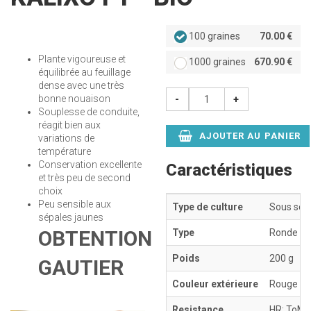
100 graines
70.00 €
Plante vigoureuse et
1000 graines
670.90 €
équilibrée au feuillage
dense avec une très
bonne nouaison
-
+
Souplesse de conduite,
réagit bien aux
AJOUTER AU PANIER
variations de
température
Conservation excellente
Caractéristiques
et très peu de second
choix
Peu sensible aux
Type de culture
Sous ser
sépales jaunes
OBTENTION
Type
Ronde
Poids
200 g
GAUTIER
Couleur extérieure
Rouge bri
Resistance
HR: ToMV: