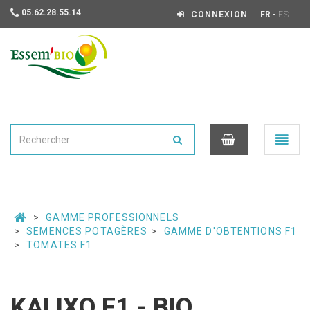
05.62.28.55.14
-
CONNEXION
FR
ES
Essembio
Ouvrir
le
menu
0
GAMME PROFESSIONNELS
SEMENCES POTAGÈRES
GAMME D'OBTENTIONS F1
TOMATES F1
KALIXO F1 - BIO