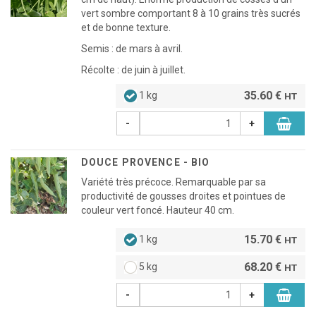
vert sombre comportant 8 à 10 grains très sucrés
et de bonne texture.
Semis : de mars à avril.
Récolte : de juin à juillet.
35.60 €
1 kg
HT
-
+
DOUCE PROVENCE - BIO
Variété très précoce. Remarquable par sa
productivité de gousses droites et pointues de
couleur vert foncé. Hauteur 40 cm.
15.70 €
1 kg
HT
68.20 €
5 kg
HT
-
+