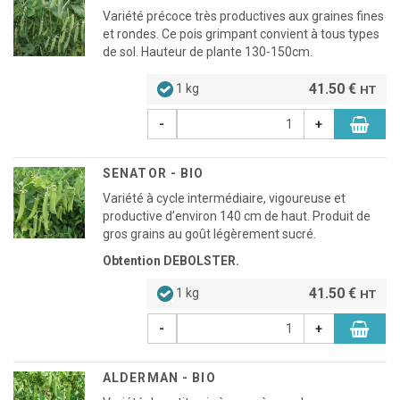
Variété précoce très productives aux graines fines
et rondes. Ce pois grimpant convient à tous types
de sol. Hauteur de plante 130-150cm.
41.50 €
1 kg
HT
-
+
SENATOR - BIO
Variété à cycle intermédiaire, vigoureuse et
productive d’environ 140 cm de haut. Produit de
gros grains au goût légèrement sucré.
Obtention DEBOLSTER.
41.50 €
1 kg
HT
-
+
ALDERMAN - BIO