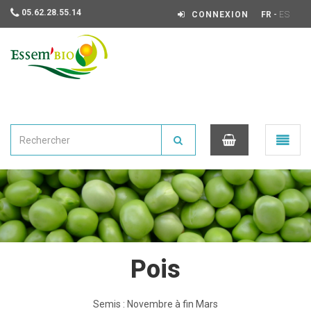
05.62.28.55.14
-
CONNEXION
FR
ES
Essembio
Ouvrir
le
menu
0
Pois
Semis : Novembre à fin Mars