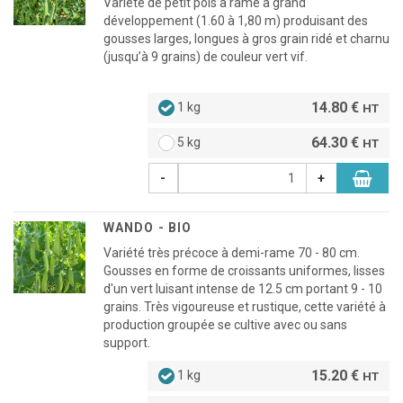
Variété de petit pois à rame à grand
développement (1.60 à 1,80 m) produisant des
gousses larges, longues à gros grain ridé et charnu
(jusqu’à 9 grains) de couleur vert vif.
14.80 €
1 kg
HT
64.30 €
5 kg
HT
-
+
WANDO - BIO
Variété très précoce à demi-rame 70 - 80 cm.
Gousses en forme de croissants uniformes, lisses
d'un vert luisant intense de 12.5 cm portant 9 - 10
grains. Très vigoureuse et rustique, cette variété à
production groupée se cultive avec ou sans
support.
15.20 €
1 kg
HT