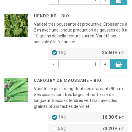
HENDRIKS - BIO
Variété très poussante et productive. Croissance à
2 m avec une longue production de gousses de 8 à
10 grains de belle texture sucrée. Variété peu
sensible à la fusariose.
35.60 €
1 kg
HT
-
+
CAROUBY DE MAUSSANE - BIO
Variété de pois mangetout demi ramant (90cm).
Ses cosses sont très larges et font 7 cm de
longueur. Gousses tendres vert clair avec des
graines bruns tachés de violet.
16.30 €
1 kg
HT
73.20 €
5 kg
HT