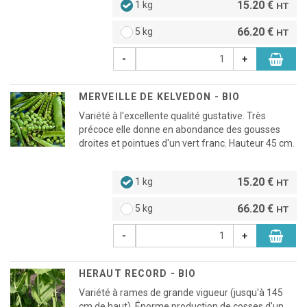
15.20 €
1 kg
HT
66.20 €
5 kg
HT
-
+
MERVEILLE DE KELVEDON - BIO
Variété à l'excellente qualité gustative. Très
précoce elle donne en abondance des gousses
droites et pointues d'un vert franc. Hauteur 45 cm.
15.20 €
1 kg
HT
66.20 €
5 kg
HT
-
+
HERAUT RECORD - BIO
Variété à rames de grande vigueur (jusqu'à 145
cm de haut). Énorme production de cosses d'un