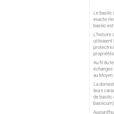
Le basilic
exacte n'es
basilic es
L'histoire 
utilisaien
protectric
propriétés
Au fil du 
échanges c
au Moyen Âg
La domesti
leurs cara
de basilic
basilicum) 
Aujourd'hu