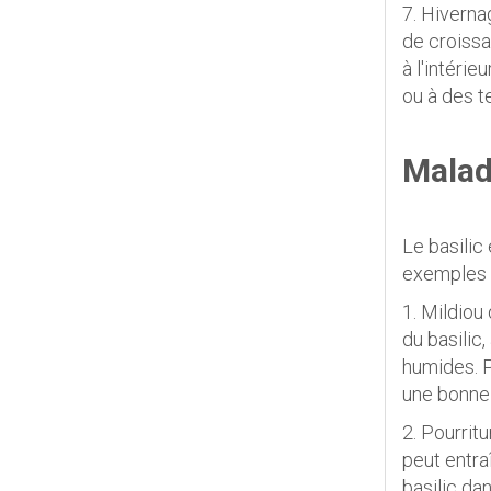
7. Hiverna
de croissa
à l'intérie
ou à des t
Malad
Le basilic
exemples c
1. Mildiou
du basilic
humides. Po
une bonne c
2. Pourrit
peut entra
basilic dan