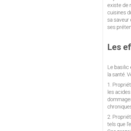
existe de 
cuisines d
sa saveur d
ses préten
Les ef
Le basilic
la santé. 
1. Proprié
les acides
dommages o
chroniques
2. Proprié
tels que l