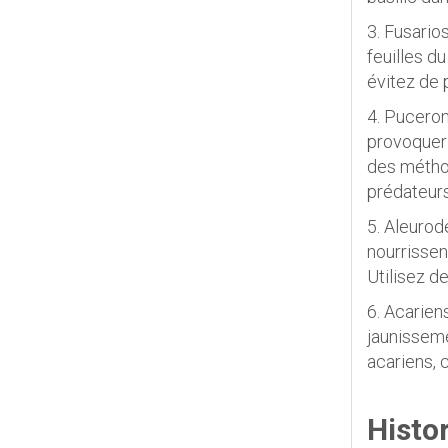
3. Fusario
feuilles d
évitez de 
4. Puceron
provoquer 
des méthod
prédateurs
5. Aleurod
nourrissen
Utilisez d
6. Acarien
jaunisseme
acariens, 
Histo