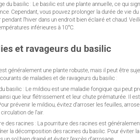
ge du basilic : Le basilic est une plante annuelle, ce qui si
nce. Cependant, vous pouvez prolonger la durée de vie du ba
ur pendant l'hiver dans un endroit bien éclairé et chaud. Vei
empératures inférieures à 10°C.
ies et ravageurs du basilic
 est généralement une plante robuste, mais il peut être suj
ourants de maladies et de ravageurs du basilic :
 du basilic : Le mildiou est une maladie fongique qui peut p
, ainsi que leur flétrissement et leur chute prématurée. Il 
ur prévenir le mildiou, évitez d'arroser les feuilles, arrose
irculation de l'air.
ure des racines : La pourriture des racines est généralemen
îner la décomposition des racines du basilic. Pour éviter la
s un sol bien drainé et évitez l'excès d'arrosage.