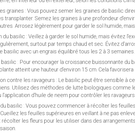
erre, en intérieur ou en extérieur, selon les conditions clim
es graines : Vous pouvez semer les graines de basilic direc
es transplanter. Semez les graines à une profondeur d'envi
utres. Arrosez légèrement pour garder le sol humide, mai
n du basilic : Veillez à garder le sol humide, mais évitez l'
gulièrement, surtout par temps chaud et sec. Évitez d'arros
le basilic avec un engrais équilibré tous les 2 à 3 semaines.
du basilic : Pour encourager la croissance buissonnante du 
plante atteint une hauteur d'environ 15 cm. Cela favorisera 
ion contre les ravageurs : Le basilic peut être sensible à c
riens. Utilisez des méthodes de lutte biologiques comme le 
u l'application d'huile de neem pour contrôler les ravageurs
 du basilic : Vous pouvez commencer à récolter les feuilles d
 Cueillez les feuilles supérieures en veillant à ne pas enleve
récolter les fleurs pour les utiliser dans des arrangements
saison.