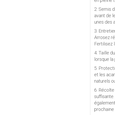
en pleine t
2. Semis d
avant de l
unes des a
3. Entretie
Arrosez ré
Fertilisez 
4. Taille 
lorsque la 
5. Protect
et les aca
naturels o
6. Récolte
suffisante.
également 
prochaine 