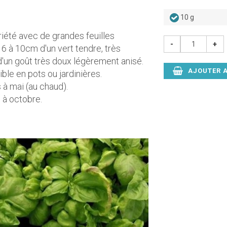
10 g
iété avec de grandes feuilles
-
+
6 à 10cm d'un vert tendre, très
'un goût très doux légèrement anisé.
AJOUTER A
ble en pots ou jardinières.
 à mai (au chaud).
n à octobre.