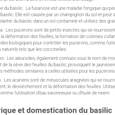
se du basilic : La fusariose est une maladie fongique qui p
u basilic. Elle est causée par un champignon du sol et peut
planter du basilic dans un sol contaminé et utilisez des gra
s : Les pucerons sont de petits insectes qui se nourrissent 
la déformation des feuilles, la formation de colonies collan
es biologiques pour contrôler les pucerons, comme l'utili
 naturels tels que les coccinelles.
es : Les aleurodes, également connues sous le nom de mou
t de la sève des feuilles du basilic, provoquant le jaunisse
es méthodes similaires à celles utilisées pour les pucerons
s : Les acariens sont de minuscules araignées qui se nourris
nt, le dessèchement et la déformation des feuilles. Utili
comme l'utilisation d'eau savonneuse ou d'huile de neem.
rique et domestication du basilic