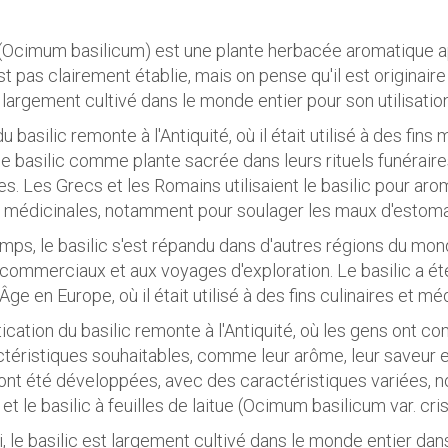
 (Ocimum basilicum) est une plante herbacée aromatique ap
t pas clairement établie, mais on pense qu'il est originaire 
t largement cultivé dans le monde entier pour son utilisatio
du basilic remonte à l'Antiquité, où il était utilisé à des fi
t le basilic comme plante sacrée dans leurs rituels funéraire
es. Les Grecs et les Romains utilisaient le basilic pour ar
 médicinales, notamment pour soulager les maux d'estoma
temps, le basilic s'est répandu dans d'autres régions du m
ommerciaux et aux voyages d'exploration. Le basilic a ét
e en Europe, où il était utilisé à des fins culinaires et mé
cation du basilic remonte à l'Antiquité, où les gens ont 
ctéristiques souhaitables, comme leur arôme, leur saveur et
 ont été développées, avec des caractéristiques variées, 
et le basilic à feuilles de laitue (Ocimum basilicum var. cri
i, le basilic est largement cultivé dans le monde entier dans