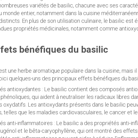
nombreuses variétés de basilic, chacune avec ses caractér
u monde entier, notamment dans la cuisine méditerranéenne
istincts. En plus de son utilisation culinaire, le basilic es
dues propriétés médicinales, notamment comme antioxydan
fets bénéfiques du basilic
 est une herbe aromatique populaire dans la cuisine, mais 
Voici quelques-uns des principaux effets bénéfiques du basil
tés antioxydantes : Le basilic contient des composés antio
 phénoliques, qui aident à neutraliser les radicaux libres da
xydatifs. Les antioxydants présents dans le basilic peuve
, telles que les maladies cardiovasculaires, le cancer et 
tés anti-inflammatoires : Le basilic a des propriétés anti
'eugénol et le bêta-caryophyllène, qui ont montré des effet