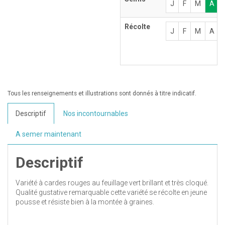
J
F
M
A
Récolte
J
F
M
A
Tous les renseignements et illustrations sont donnés à titre indicatif.
Descriptif
Nos incontournables
A semer maintenant
Descriptif
Variété à cardes rouges au feuillage vert brillant et très cloqué.
Qualité gustative remarquable cette variété se récolte en jeune
pousse et résiste bien à la montée à graines.