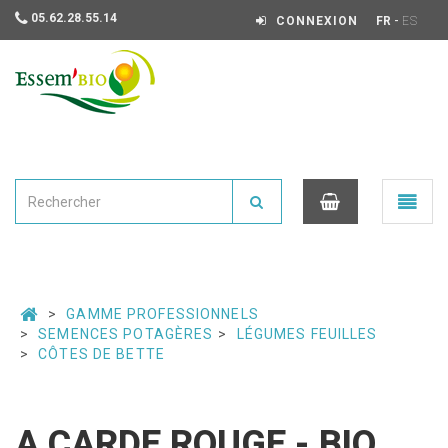
05.62.28.55.14
-
CONNEXION
FR
ES
Essembio
Ouvrir
le
menu
0
GAMME PROFESSIONNELS
SEMENCES POTAGÈRES
LÉGUMES FEUILLES
CÔTES DE BETTE
A CARDE ROUGE - BIO