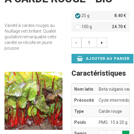
25 g
8.40 €
Variété à cardes rouges au
100 g
24.70 €
feuillage vert brillant. Qualité
gustative remarquable cette
variété se récolte en jeune
-
+
pousse.
AJOUTER AU PANIER
Caractéristiques
Nom latin
Beta vulgaris var. 
Précocité
Cycle intermédiair
Type
Carde rouge
Poids
PMG : 15 à 20 g
Semis