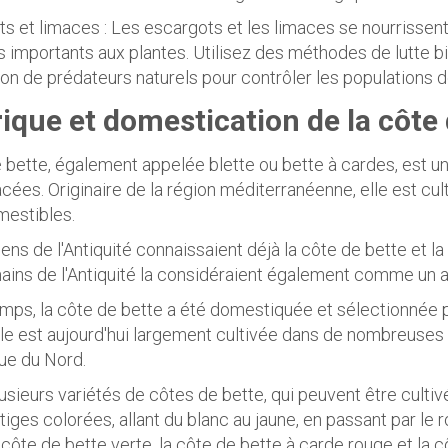
ts et limaces : Les escargots et les limaces se nourrissent
 importants aux plantes. Utilisez des méthodes de lutte bi
tion de prédateurs naturels pour contrôler les populations 
rique et domestication de la côte 
 bette, également appelée blette ou bette à cardes, est une
ées. Originaire de la région méditerranéenne, elle est cult
mestibles.
ens de l'Antiquité connaissaient déjà la côte de bette et la
ains de l'Antiquité la considéraient également comme un a
temps, la côte de bette a été domestiquée et sélectionnée 
lle est aujourd'hui largement cultivée dans de nombreuse
ue du Nord.
plusieurs variétés de côtes de bette, qui peuvent être cultiv
 tiges colorées, allant du blanc au jaune, en passant par le 
a côte de bette verte, la côte de bette à carde rouge et la 