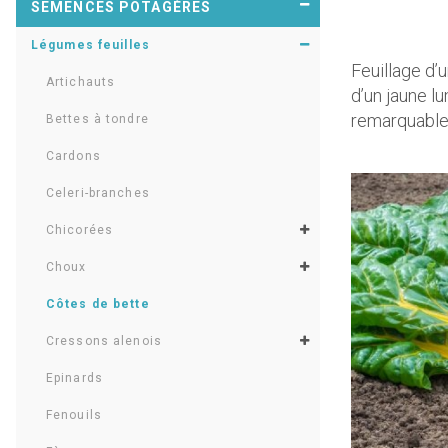
SEMENCES POTAGÈRES
Légumes feuilles
Feuillage d’u
Artichauts
d’un jaune l
remarquable 
Bettes à tondre
Cardons
Celeri-branches
Chicorées
Choux
Côtes de bette
Cressons alenois
Epinards
Fenouils