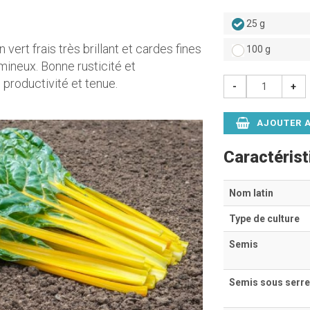
25 g
n vert frais très brillant et cardes fines
100 g
umineux. Bonne rusticité et
productivité et tenue.
-
+
AJOUTER A
Caractéris
Nom latin
Type de culture
Semis
Semis sous serre