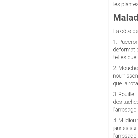
les plante
Malad
La côte de
1. Puceron
déformatio
telles que
2. Mouche 
nourrissen
que la rot
3. Rouille 
des taches
l'arrosage
4. Mildiou
jaunes sur
l'arrosage