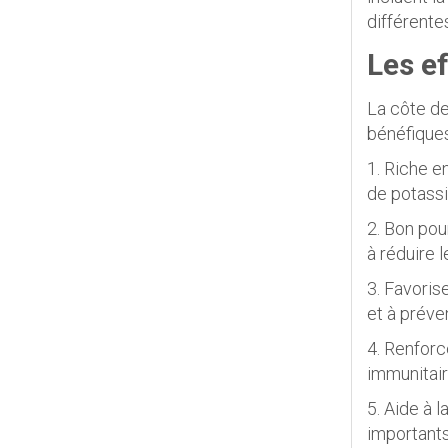
différente
Les ef
La côte de
bénéfiques
1. Riche e
de potassi
2. Bon pour
à réduire 
3. Favoris
et à préve
4. Renforc
immunitair
5. Aide à 
importants