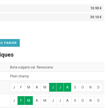
10.90 €
39.10 €
U PANIER
tiques
Beta vulgaris var. flavescens
Plein champ
J
F
M
A
M
J
J
A
S
O
N
D
J
F
M
A
M
J
J
A
S
O
N
D