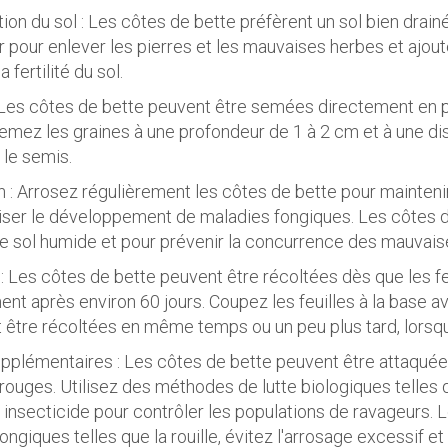
tion du sol : Les côtes de bette préfèrent un sol bien drainé
 pour enlever les pierres et les mauvaises herbes et aj
a fertilité du sol.
 Les côtes de bette peuvent être semées directement en pl
 Semez les graines à une profondeur de 1 à 2 cm et à une d
 le semis.
en : Arrosez régulièrement les côtes de bette pour maintenir
iser le développement de maladies fongiques. Les côtes d
le sol humide et pour prévenir la concurrence des mauvais
 : Les côtes de bette peuvent être récoltées dès que les 
nt après environ 60 jours. Coupez les feuilles à la base 
être récoltées en même temps ou un peu plus tard, lorsque l
upplémentaires : Les côtes de bette peuvent être attaquée
rouges. Utilisez des méthodes de lutte biologiques telles qu
 insecticide pour contrôler les populations de ravageurs.
ongiques telles que la rouille, évitez l'arrosage excessif et