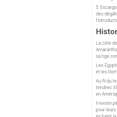
5. Escargo
des dégâts
l'introduc
Histo
La côte de
Amaranthac
sa tige co
Les Égypti
et les Rom
Au fil du 
tendres. E
en Amériq
Il existe 
pour leurs
incluent l