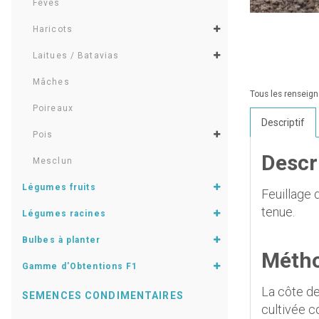
Fèves
Haricots
Laitues / Batavias
Mâches
Tous les renseigne
Poireaux
Descriptif
Pois
Descri
Mesclun
Légumes fruits
Feuillage d
tenue.
Légumes racines
Bulbes à planter
Métho
Gamme d'Obtentions F1
La côte de
SEMENCES CONDIMENTAIRES
cultivée c