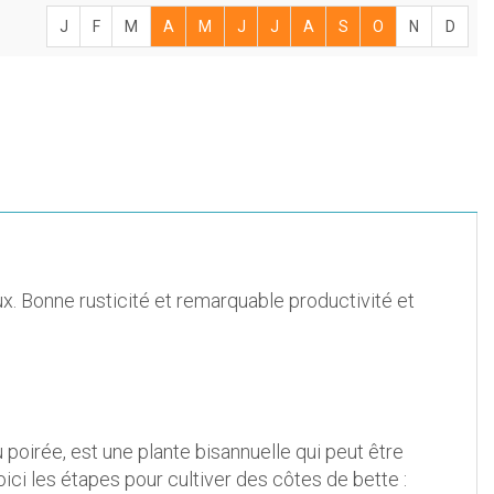
J
F
M
A
M
J
J
A
S
O
N
D
neux. Bonne rusticité et remarquable productivité et
poirée, est une plante bisannuelle qui peut être
i les étapes pour cultiver des côtes de bette :