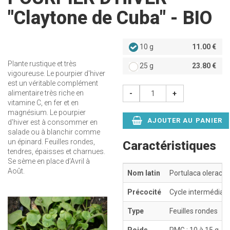
"Claytone de Cuba" - BIO
10 g
11.00 €
Plante rustique et très
25 g
23.80 €
vigoureuse. Le pourpier d'hiver
est un véritable complément
alimentaire très riche en
-
+
vitamine C, en fer et en
magnésium. Le pourpier
AJOUTER AU PANIER
d'hiver est à consommer en
salade ou à blanchir comme
un épinard. Feuilles rondes,
Caractéristiques
tendres, épaisses et charnues.
Se sème en place d’Avril à
Août.
Nom latin
Portulaca olerace
Précocité
Cycle intermédiair
Précédent
Suivant
Type
Feuilles rondes
Poids
PMG : 10 à 15 g