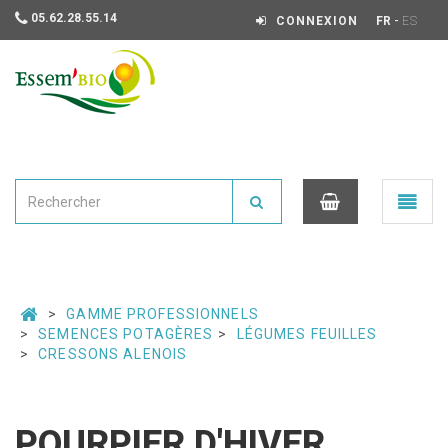
05.62.28.55.14
-
CONNEXION
FR
ES
Essembio
Ouvrir
le
menu
0
GAMME PROFESSIONNELS
SEMENCES POTAGÈRES
LÉGUMES FEUILLES
CRESSONS ALENOIS
POURPIER D'HIVER