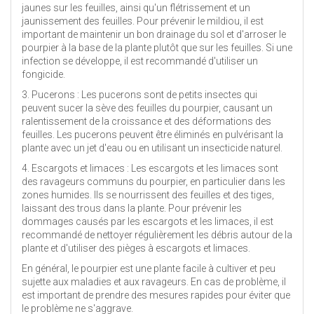
jaunes sur les feuilles, ainsi qu'un flétrissement et un
jaunissement des feuilles. Pour prévenir le mildiou, il est
important de maintenir un bon drainage du sol et d'arroser le
pourpier à la base de la plante plutôt que sur les feuilles. Si une
infection se développe, il est recommandé d'utiliser un
fongicide.
3. Pucerons : Les pucerons sont de petits insectes qui
peuvent sucer la sève des feuilles du pourpier, causant un
ralentissement de la croissance et des déformations des
feuilles. Les pucerons peuvent être éliminés en pulvérisant la
plante avec un jet d'eau ou en utilisant un insecticide naturel.
4. Escargots et limaces : Les escargots et les limaces sont
des ravageurs communs du pourpier, en particulier dans les
zones humides. Ils se nourrissent des feuilles et des tiges,
laissant des trous dans la plante. Pour prévenir les
dommages causés par les escargots et les limaces, il est
recommandé de nettoyer régulièrement les débris autour de la
plante et d'utiliser des pièges à escargots et limaces.
En général, le pourpier est une plante facile à cultiver et peu
sujette aux maladies et aux ravageurs. En cas de problème, il
est important de prendre des mesures rapides pour éviter que
le problème ne s'aggrave.