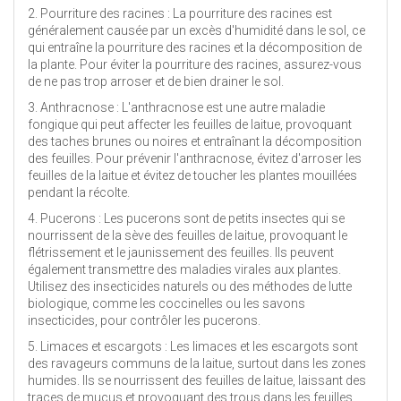
2. Pourriture des racines : La pourriture des racines est
généralement causée par un excès d'humidité dans le sol, ce
qui entraîne la pourriture des racines et la décomposition de
la plante. Pour éviter la pourriture des racines, assurez-vous
de ne pas trop arroser et de bien drainer le sol.
3. Anthracnose : L'anthracnose est une autre maladie
fongique qui peut affecter les feuilles de laitue, provoquant
des taches brunes ou noires et entraînant la décomposition
des feuilles. Pour prévenir l'anthracnose, évitez d'arroser les
feuilles de la laitue et évitez de toucher les plantes mouillées
pendant la récolte.
4. Pucerons : Les pucerons sont de petits insectes qui se
nourrissent de la sève des feuilles de laitue, provoquant le
flétrissement et le jaunissement des feuilles. Ils peuvent
également transmettre des maladies virales aux plantes.
Utilisez des insecticides naturels ou des méthodes de lutte
biologique, comme les coccinelles ou les savons
insecticides, pour contrôler les pucerons.
5. Limaces et escargots : Les limaces et les escargots sont
des ravageurs communs de la laitue, surtout dans les zones
humides. Ils se nourrissent des feuilles de laitue, laissant des
traces de mucus et provoquant des trous dans les feuilles.