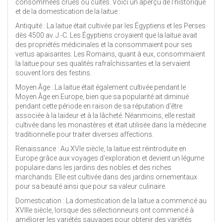
consommées crues ou cuites. Voici un aperçu de l'historique
et de la domestication de la laitue :
Antiquité : La laitue était cultivée par les Égyptiens et les Perses
dès 4500 av. J.-C. Les Égyptiens croyaient que la laitue avait
des propriétés médicinales et la consommaient pour ses
vertus apaisantes. Les Romains, quant à eux, consommaient
la laitue pour ses qualités rafraîchissantes et la servaient
souvent lors des festins.
Moyen Âge : La laitue était également cultivée pendant le
Moyen Âge en Europe, bien que sa popularité ait diminué
pendant cette période en raison de sa réputation d'être
associée à la laideur et à la lâcheté. Néanmoins, elle restait
cultivée dans les monastères et était utilisée dans la médecine
traditionnelle pour traiter diverses affections.
Renaissance : Au XVIe siècle, la laitue est réintroduite en
Europe grâce aux voyages d'exploration et devient un légume
populaire dans les jardins des nobles et des riches
marchands. Elle est cultivée dans des jardins ornementaux
pour sa beauté ainsi que pour sa valeur culinaire.
Domestication : La domestication de la laitue a commencé au
XVIIIe siècle, lorsque des sélectionneurs ont commencé à
améliorer les variétés sauvages pour obtenir des variétés