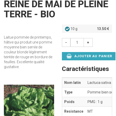
REINE DE MAI DE PLEINE
TERRE - BIO
10 g
13.50 €
Laitue pommée de printemps,
hâtive qui produit une pomme
-
+
moyenne bien serrée de
couleur blonde légèrement
AJOUTER AU PANIER
teintée de rouge en bordure de
feuilles. Excellente qualité
gustative.
Caractéristiques
Nom latin
Lactuca sativa
Type
Pomme bien ser
Poids
PMG : 1 g
Resistance
MT