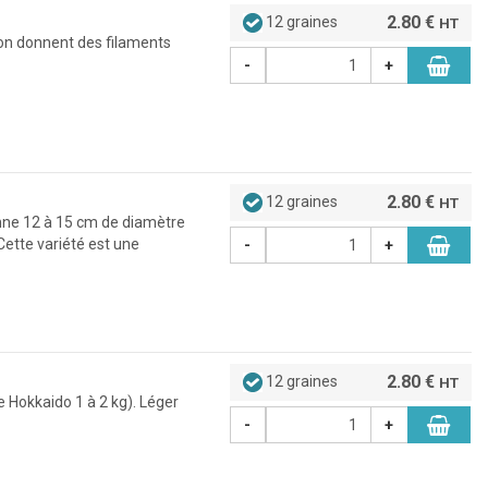
2.80 €
12 graines
HT
son donnent des filaments
-
+
2.80 €
12 graines
HT
enne 12 à 15 cm de diamètre
Cette variété est une
-
+
2.80 €
12 graines
HT
pe Hokkaido 1 à 2 kg). Léger
-
+