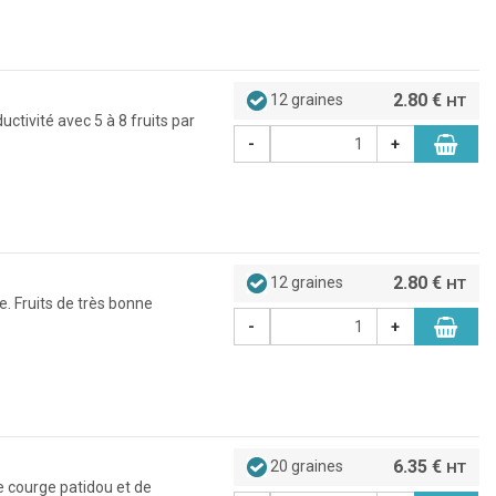
2.80 €
12 graines
HT
ctivité avec 5 à 8 fruits par
-
+
2.80 €
12 graines
HT
e. Fruits de très bonne
-
+
6.35 €
20 graines
HT
e courge patidou et de