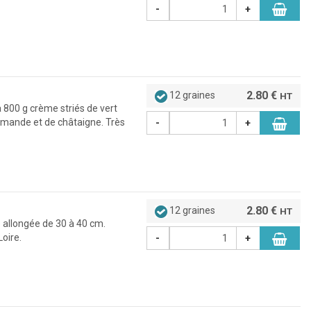
-
+
2.80 €
12 graines
HT
 800 g crème striés de vert
amande et de châtaigne. Très
-
+
2.80 €
12 graines
HT
 allongée de 30 à 40 cm.
Loire.
-
+