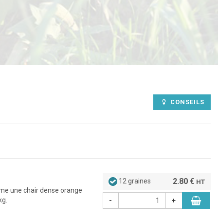
CONSEILS
2.80 €
12 graines
HT
erme une chair dense orange
kg.
-
+