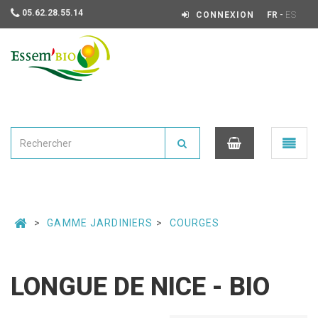
05.62.28.55.14
-
CONNEXION
FR
ES
Essembio
Ouvrir
le
menu
0
GAMME JARDINIERS
COURGES
LONGUE DE NICE - BIO