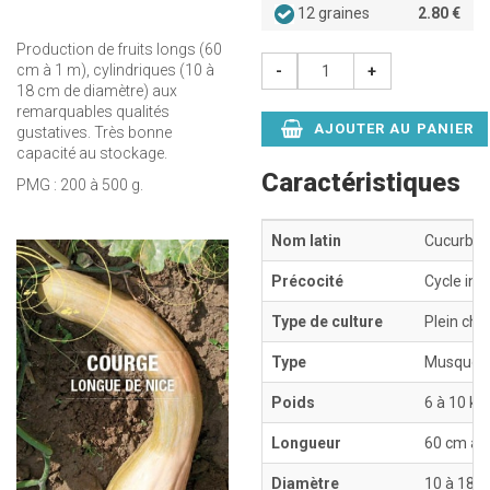
12 graines
2.80 €
Production de fruits longs (60
cm à 1 m), cylindriques (10 à
-
+
18 cm de diamètre) aux
remarquables qualités
AJOUTER AU PANIER
gustatives. Très bonne
capacité au stockage.
Caractéristiques
PMG : 200 à 500 g.
Nom latin
Cucurbit
Précocité
Cycle int
Type de culture
Plein ch
Type
Musquée
Poids
6 à 10 kg
Longueur
60 cm à 
Diamètre
10 à 18 