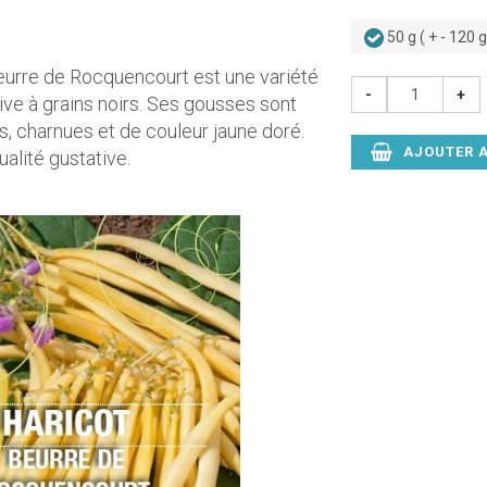
50 g ( + - 120 
eurre de Rocquencourt est une variété
-
+
ive à grains noirs. Ses gousses sont
es, charnues et de couleur jaune doré.
AJOUTER A
ualité gustative.