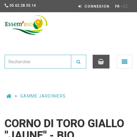
05.62.28.55.14
-
CONNEXION
FR
ES
Essembio
Ouvrir
le
menu
0
GAMME JARDINIERS
CORNO DI TORO GIALLO
"JAUNE" - BIO