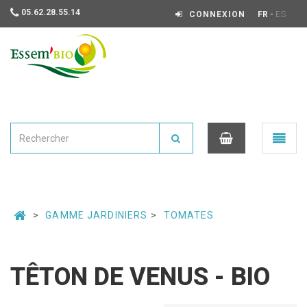
05.62.28.55.14
-
CONNEXION
FR
ES
Essembio
Ouvrir
le
menu
0
GAMME JARDINIERS
TOMATES
TÊTON DE VENUS - BIO